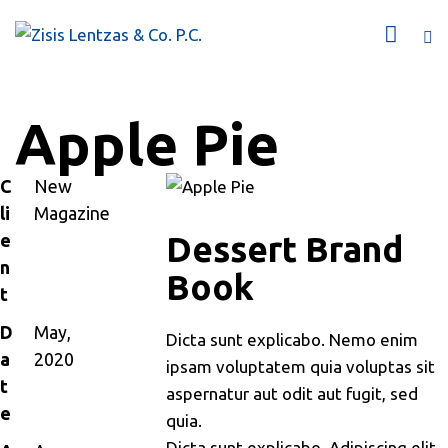
Apple Pie
C
New
li
Magazine
Dessert Brand
e
n
Book
t
D
May,
Dicta sunt explicabo. Nemo enim
a
2020
ipsam voluptatem quia voluptas sit
t
aspernatur aut odit aut fugit, sed
e
quia.
Dicta sunt explicabo. Adipiscing elit