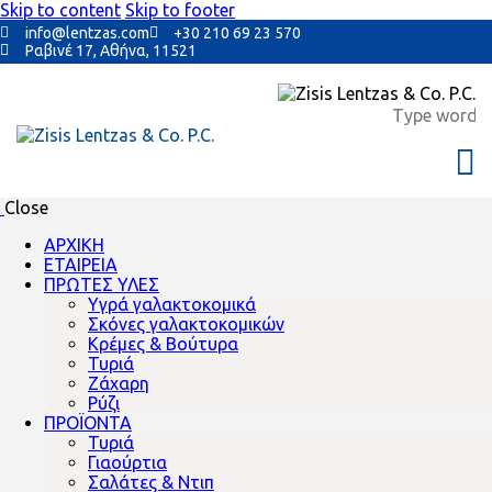
Skip to content
Skip to footer
info@lentzas.com
+30 210 69 23 570
Ραβινέ 17, Αθήνα, 11521
Close
ΑΡΧΙΚΗ
ΕΤΑΙΡΕΙΑ
ΠΡΩΤΕΣ ΥΛΕΣ
Υγρά γαλακτοκομικά
Σκόνες γαλακτοκομικών
Κρέμες & Βούτυρα
Τυριά
Ζάχαρη
Ρύζι
ΠΡΟΪΟΝΤΑ
Τυριά
Γιαούρτια
Σαλάτες & Ντιπ